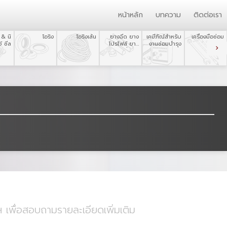
หน้าหลัก
บทความ
ติดต่อเรา
 & นิ
โอริง
โอริงเส้น
ยางฉีด ยาง
เคมีภัณ์สำหรับ
เครื่องมือซ่อม
์ ซีล
โปรไฟล์ ยาง
งานซ่อมบำรุง
บำรุง
ขึ้นรูป
 เพื่อสอบถามรายละเอียดเพิ่มเติม