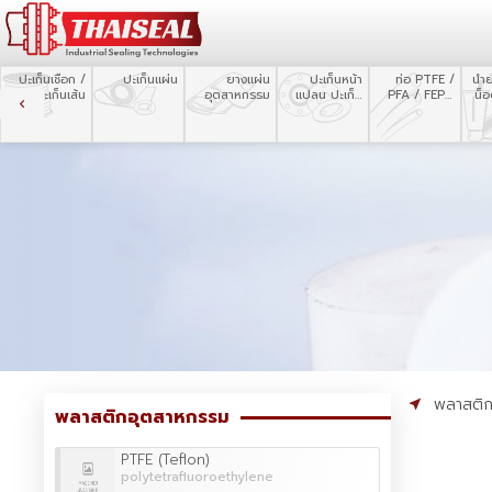
ปะเก็นเชือก /
ปะเก็นแผ่น
ยางแผ่น
ปะเก็นหน้า
ท่อ PTFE /
น้ำ
ปะเก็นเส้น
อุตสาหกรรม
แปลน ปะเก็น
PFA / FEP /
น็
ตัด
Silicone
พลาสติ
พลาสติกอุตสาหกรรม
PTFE (Teflon)
polytetrafluoroethylene