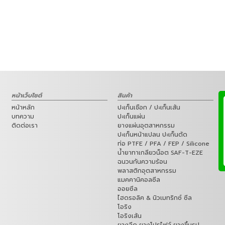
หน้าเว็บไซต์
สินค้า
หน้าหลัก
ปะเก็นเชือก / ปะเก็นเส้น
บทความ
ปะเก็นแผ่น
ติดต่อเรา
ยางแผ่นอุตสาหกรรม
ปะเก็นหน้าแปลน ปะเก็นตัด
ท่อ PTFE / PFA / FEP / Silicone
น้ำยาทาเกลียวน็อต SAF-T-EZE
ฉนวนกันความร้อน
พลาสติกอุตสาหกรรม
แมคคานิคอลซีล
ออยซีล
ไฮดรอลิค & นิวเมทริกซ์ ซีล
โอริง
โอริงเส้น