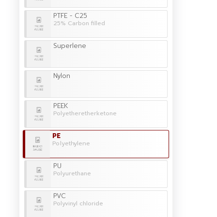
PTFE - C25
25% Carbon filled
Superlene
Nylon
PEEK
Polyetheretherketone
PE
Polyethylene
PU
Polyurethane
PVC
Polyvinyl chloride