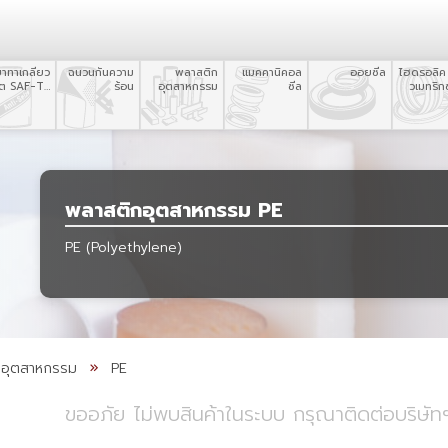
ยาทาเกลียว
ฉนวนกันความ
พลาสติก
แมคคานิคอล
ออยซีล
ไฮดรอลิค
อต SAF-T-
ร้อน
อุตสาหกรรม
ซีล
วเมทริกซ
EZE
พลาสติกอุตสาหกรรม PE
PE (Polyethylene)
กอุตสาหกรรม
PE
ขออภัย ไม่พบสินค้าในระบบ กรุณาติดต่อบริษัทฯ