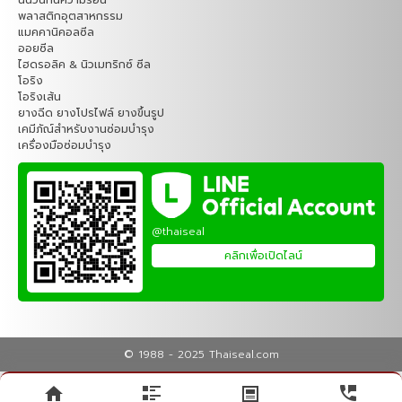
ฉนวนกันความร้อน
พลาสติกอุตสาหกรรม
แมคคานิคอลซีล
ออยซีล
ไฮดรอลิค & นิวเมทริกซ์ ซีล
โอริง
โอริงเส้น
ยางฉีด ยางโปรไฟล์ ยางขึ้นรูป
เคมีภัณ์สำหรับงานซ่อมบำรุง
เครื่องมือซ่อมบำรุง
@thaiseal
คลิกเพื่อเปิดไลน์
© 1988 - 2025 Thaiseal.com