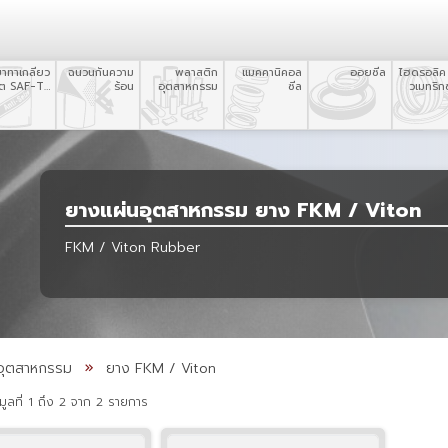
ยาทาเกลียว
ฉนวนกันความ
พลาสติก
แมคคานิคอล
ออยซีล
ไฮดรอลิค
อต SAF-T-
ร้อน
อุตสาหกรรม
ซีล
วเมทริกซ
EZE
ยางแผ่นอุตสาหกรรม ยาง FKM / Viton
FKM / Viton Rubber
อุตสาหกรรม
ยาง FKM / Viton
ูลที่ 1 ถึง 2 จาก 2 รายการ