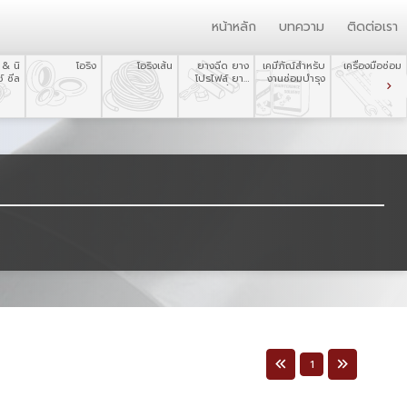
หน้าหลัก
บทความ
ติดต่อเรา
 & นิ
โอริง
โอริงเส้น
ยางฉีด ยาง
เคมีภัณ์สำหรับ
เครื่องมือซ่อม
์ ซีล
โปรไฟล์ ยาง
งานซ่อมบำรุง
บำรุง
ขึ้นรูป
1