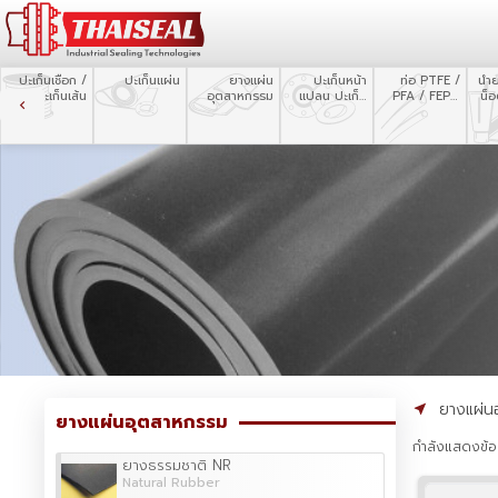
ปะเก็นเชือก /
ปะเก็นแผ่น
ยางแผ่น
ปะเก็นหน้า
ท่อ PTFE /
น้ำ
ปะเก็นเส้น
อุตสาหกรรม
แปลน ปะเก็น
PFA / FEP /
น็
ตัด
Silicone
ยางแผ่น
ยางแผ่นอุตสาหกรรม
กำลังแสดงข้อม
ยางธรรมชาติ NR
Natural Rubber