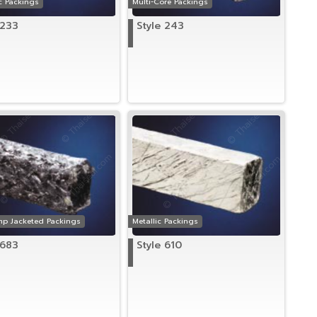
c Packings
Multi-Core Packings
 233
Style 243
mp Jacketed Packings
Metallic Packings
 683
Style 610