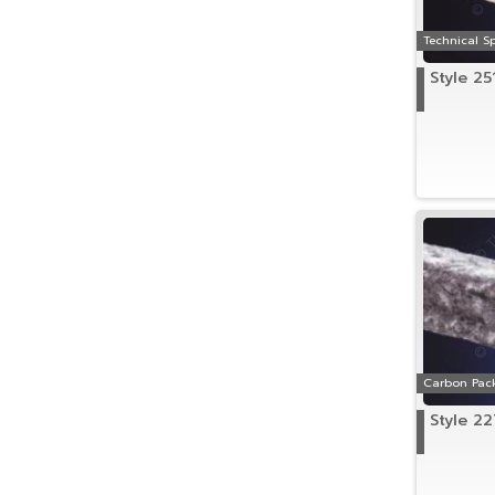
Technical Sp
Style 25
Carbon Pac
Style 22