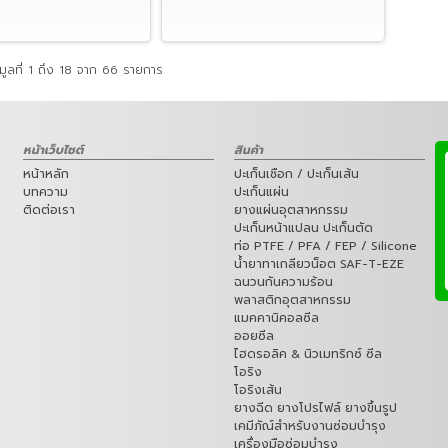
ูลที่ 1 ถึง 18 จาก 66 รายการ
หน้าเว็บไซต์
สินค้า
หน้าหลัก
ปะเก็นเชือก / ปะเก็นเส้น
บทความ
ปะเก็นแผ่น
ติดต่อเรา
ยางแผ่นอุตสาหกรรม
ปะเก็นหน้าแปลน ปะเก็นตัด
ท่อ PTFE / PFA / FEP / Silicone
น้ำยาทาเกลียวน็อต SAF-T-EZE
ฉนวนกันความร้อน
พลาสติกอุตสาหกรรม
แมคคานิคอลซีล
ออยซีล
ไฮดรอลิค & นิวเมทริกซ์ ซีล
โอริง
โอริงเส้น
ยางฉีด ยางโปรไฟล์ ยางขึ้นรูป
เคมีภัณ์สำหรับงานซ่อมบำรุง
เครื่องมือซ่อมบำรุง