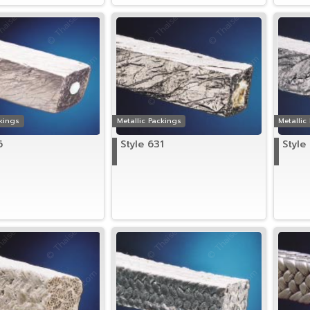
ckings
Metallic Packings
Metallic
6
Style 631
Style