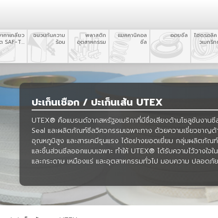
ยาทาเกลียว
ฉนวนกันความ
พลาสติก
แมคคานิคอล
ออยซีล
ไฮดรอลิค
อต SAF-T-
ร้อน
อุตสาหกรรม
ซีล
วเมทริกซ
EZE
ปะเก็นเชือก / ปะเก็นเส้น UTEX
UTEX® คือแบรนด์จากสหรัฐอเมริกาที่มีชื่อเสียงด้านโซลูชันงาน
Seal และผลิตภัณฑ์ซีลวิศวกรรมเฉพาะทาง ด้วยความเชี่ยวชาญด้า
อุณหภูมิสูง และสารเคมีรุนแรง ได้อย่างยอดเยี่ยม กลุ่มผลิตภัณฑ
และชิ้นส่วนซีลออกแบบเฉพาะ ทำให้ UTEX® ได้รับความไว้วางใจในอ
และกระดาษ เหมืองแร่ และอุตสาหกรรมทั่วไป มอบความ ปลอดภัย