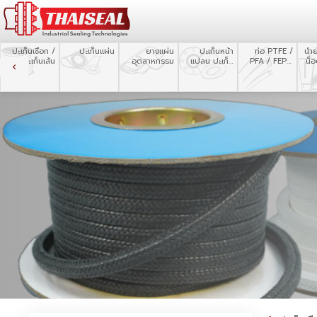
ปะเก็นเชือก /
ปะเก็นแผ่น
ยางแผ่น
ปะเก็นหน้า
ท่อ PTFE /
น้ำ
ปะเก็นเส้น
อุตสาหกรรม
แปลน ปะเก็น
PFA / FEP /
น็
ตัด
Silicone