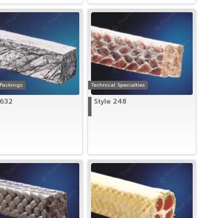
 Packings
Technical Specialties
 632
Style 248