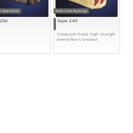
l Specialties
Multi-Core Packings
 256
Style 240
Composite braid, high strength
aramid fibers braided.