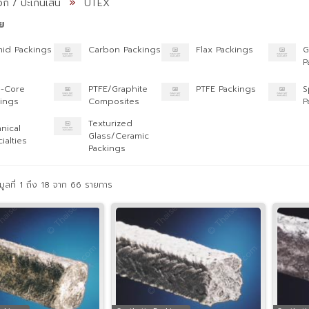
อก / ปะเก็นเส้น
UTEX
ย
mid Packings
Carbon Packings
Flax Packings
G
P
i-Core
PTFE/Graphite
PTFE Packings
S
ings
Composites
P
Texturized
nical
Glass/Ceramic
ialties
Packings
ูลที่ 1 ถึง 18 จาก 66 รายการ