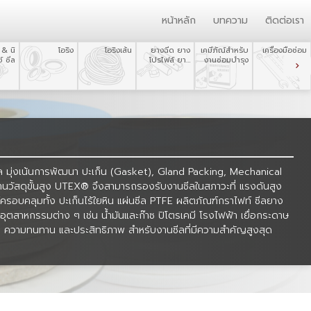
หน้าหลัก
บทความ
ติดต่อเรา
 & นิ
โอริง
โอริงเส้น
ยางฉีด ยาง
เคมีภัณ์สำหรับ
เครื่องมือซ่อม
์ ซีล
โปรไฟล์ ยาง
งานซ่อมบำรุง
บำรุง
ขึ้นรูป
ซีล มุ่งเน้นการพัฒนา ปะเก็น (Gasket), Gland Packing, Mechanical
นวัสดุขั้นสูง UTEX® จึงสามารถรองรับงานซีลในสภาวะที่ แรงดันสูง
์ครอบคลุมทั้ง ปะเก็นไร้ใยหิน แผ่นซีล PTFE ผลิตภัณฑ์กราไฟท์ ซีลยาง
ุตสาหกรรมต่าง ๆ เช่น น้ำมันและก๊าซ ปิโตรเคมี โรงไฟฟ้า เยื่อกระดาษ
 ความทนทาน และประสิทธิภาพ สำหรับงานซีลที่มีความสำคัญสูงสุด