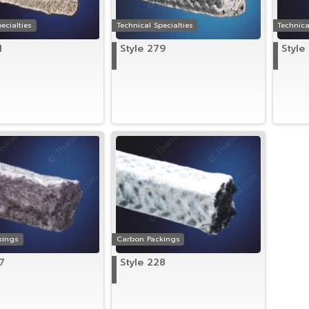
ecialties
Technical Specialties
Technica
1
Style 279
Style
kings
Carbon Packings
7
Style 228