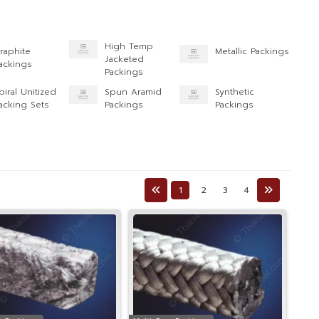
High Temp
raphite
Metallic Packings
Jacketed
ackings
Packings
piral Unitized
Spun Aramid
Synthetic
acking Sets
Packings
Packings
1
2
3
4