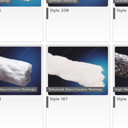
ackings
Synthetic Packings
Syntheti
5
Style 208
Style
Glass/Ceramic Packings
Texturized Glass/Ceramic Packings
High Te
3
Style 167
Style