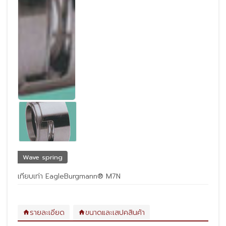
Wave spring
เทียบเท่า EagleBurgmann® M7N
รายละเอียด
ขนาดและเสปคสินค้า