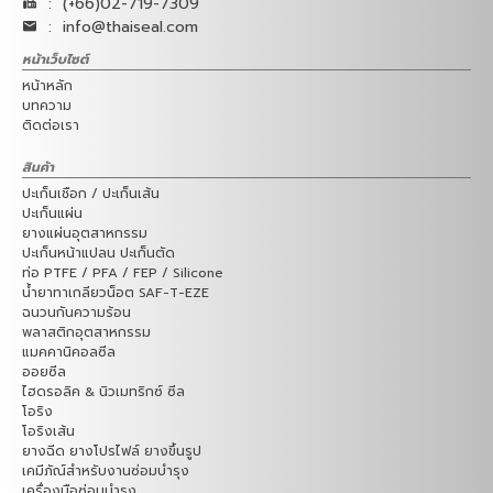
:
(+66)02-719-7309
:
info@thaiseal.com
หน้าเว็บไซต์
หน้าหลัก
บทความ
ติดต่อเรา
สินค้า
ปะเก็นเชือก / ปะเก็นเส้น
ปะเก็นแผ่น
ยางแผ่นอุตสาหกรรม
ปะเก็นหน้าแปลน ปะเก็นตัด
ท่อ PTFE / PFA / FEP / Silicone
น้ำยาทาเกลียวน็อต SAF-T-EZE
ฉนวนกันความร้อน
พลาสติกอุตสาหกรรม
แมคคานิคอลซีล
ออยซีล
ไฮดรอลิค & นิวเมทริกซ์ ซีล
โอริง
โอริงเส้น
ยางฉีด ยางโปรไฟล์ ยางขึ้นรูป
เคมีภัณ์สำหรับงานซ่อมบำรุง
เครื่องมือซ่อมบำรุง